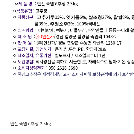
ㅇ
제 품 명 :
인산 죽염고추장 2.5kg
ㅇ
식품유형
: 고추장
ㅇ
제품성분
:
%,
6%,
27%,
8%,
고추가루13
엿기름
쌀조청
찹쌀
39%,
2%, 100%국내산
물
주정소주
ㅇ
섭취방법
: 비빔밥에, 떡볶기, 나물무침, 쌈장만들때 등등~~아래 
ㅇ
제 조 원
:
(주)인산가
/경남 함양군 함양읍 죽림리 1048-2
ㅇ
판 매 원
: (주)인산가/ 경남 함양군 수동면 화산리 1250-17
ㅇ
포장재질, 영업허가
: 용기:병.뚜껑:PE, 함양제29호
ㅇ
제조일자, 유통기한 :
별도표시 / 제조일로부터 1년
ㅇ
보관방법
:
직사광선을 피하고 서늘한 곳, 재래식으로 담아 기온 
ㅇ
소비자상담전화
: 050-2626-3690
ㅇ 죽염고추장은 재정경제부 고시 소비자피해 보상규정에 의거 보상받을
인산 죽염고추장 2.5kg