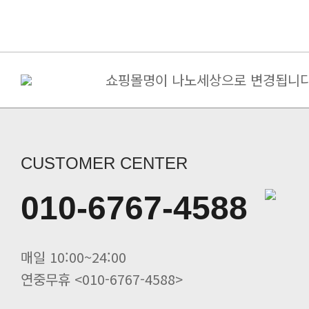
쇼핑몰명이 나노세상으로 변경됩니다
구매금액별 사은품 증정
[필독] 10%할인+5%할인쿠폰(금나.
죽염고추장 된장 간장 면세 ->..
당뇨 환자용 영양조제식품/ 인산가 [.
CUSTOMER CENTER
인산가 힐링캠프(쑥뜸수련회) 신청
인산죽염 전죽염류 20%할인. 인산선
010-6767-4588
사시사철 무생강진액 20%할인 인산가
죽염 멸치액젓(바다참맛) 20%할인 .
죽염두유 20%할인 인산가
매일 10:00~24:00
연중무휴 <010-6767-4588>