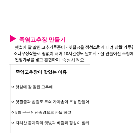
▶
죽염고추장 만들기
햇볕에 잘 말린 고추가루준비 - 엿질금을 정성스럽게 내려 찹쌀 가루를
소나무장작불로 쉼없이 저어 10시간정도 달여서 - 잘 만들어진 조청에 
된장가루를 넣고 혼합하여
숙성시켜요.
죽염고추장이 맛있는 이유
ㅇ 햇살에 잘 말린 고추에
ㅇ 엿질금과 찹쌀로 무쇠 가마솥에 조청 만들어
ㅇ 9회 구운 인산죽염으로 간을 하고
ㅇ 지리산 끝자락의 햇빛과 바람과 정성이 함께