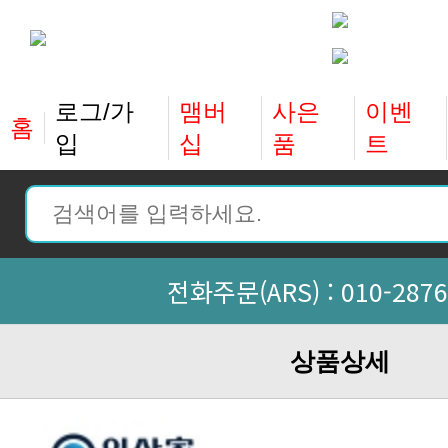
홈
입
십
품
트
전화주문(ARS) :
010-2876
상품상세