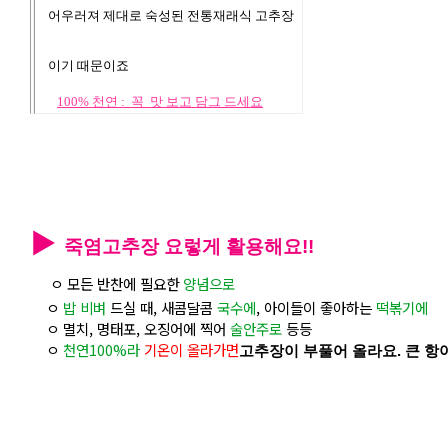
어우러져 제대로 숙성된 전통재래식 고추장
이기 때문이죠
100% 천연 : 꼭 맛 보고 담그 드세요
▶
죽염고추장 요렇게 활용해요!!
ㅇ 모든 반찬에 필요한
양념으로
ㅇ
밥 비벼
드실 때, 새콤달콤
국수에
, 아이들이 좋아하는
떡볶기에
ㅇ 멸치, 명태포, 오징어에 찍어
술안주로
등등
ㅇ
천연100%라
기온이 올라가면
고추장이 부풀어 올라요. 큰 