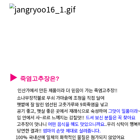
▶
죽염고추장은?
인산가에서 만든 제품이라 더 믿음이 가는 죽염고추장!!
소나무장작불로 무쇠 가마솥에 조청을 직접 달여
햇볕에 잘 말린 엄선된 고춧가루와 9회죽염을 넣고
공기 좋고, 햇살 좋은 곳에서 재래식으로 숙성하여
그맛이 일품이라
입 안에서 사~르르 느껴지는 감칠맛!!
드셔 보신 분들은 꼭 찾아요
고추장이 맛나니
어떤 음식을 해도 맛있으니까요
..우리 식탁이 행
당연한 결과!!
엄마의 손맛 제대로 살려줍니다.
100% 국내산에 일체의 화학적인 물질은 첨가되지 않았어요