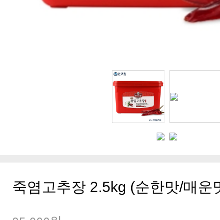
죽염고추장 2.5kg (순한맛/매운맛