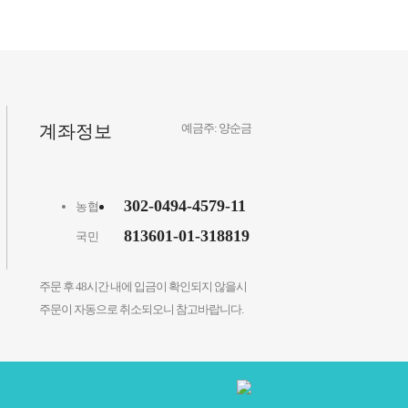
계좌정보
예금주: 양순금
302-0494-4579-11
농협
813601-01-318819
국민
주문 후 48시간 내에 입금이 확인되지 않을시
주문이 자동으로 취소되오니 참고바랍니다.