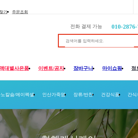
 찾기
주문조회
010-2876-
전화 결제 가능
액대별사은품
이벤트/공지
장바구니
마이쇼핑
정
노칼슘/에이펙셀
인산가죽염
장류/반찬
건강식품
간식