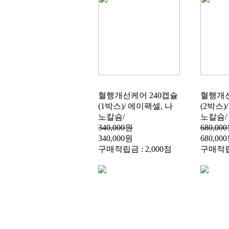
혈행개선케어 240캡슐
혈행개선
(1박스)/ 에이팩셀, 나
(2박스)
노칼슘/
노칼슘/
340,000원
680,00
340,000원
680,00
구매적립금 : 2,000점
구매적립금