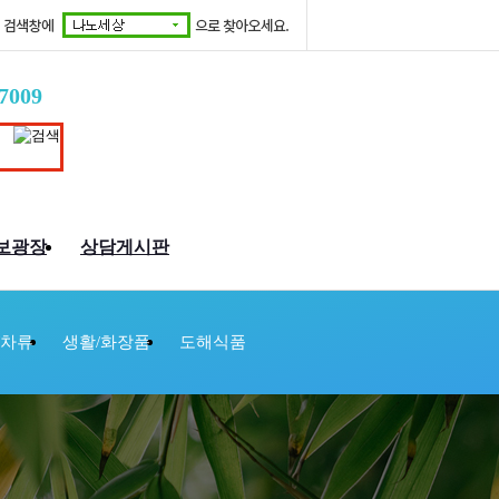
7009
보광장
상담게시판
/차류
생활/화장품
도해식품