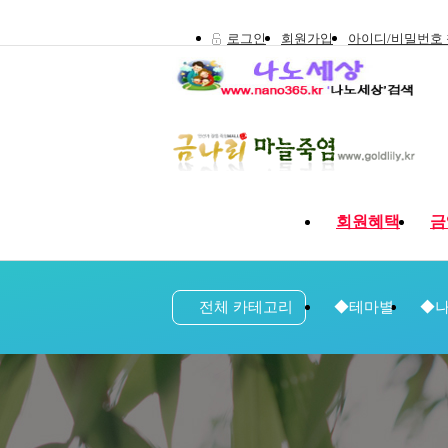
로그인
회원가입
아이디/비밀번호
회원혜택
금
전체 카테고리
◆테마별
◆나