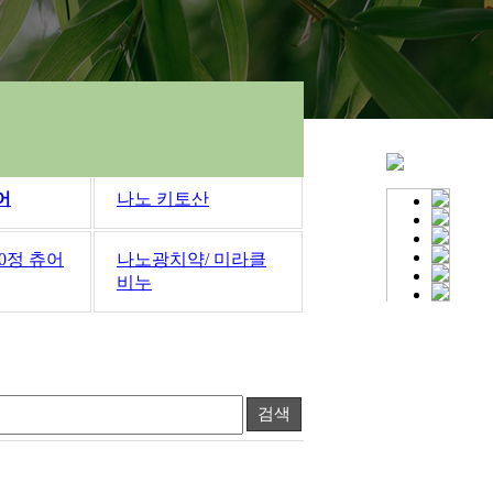
어
나노 키토산
50정 츄어
나노광치약/ 미라클
비누
검색