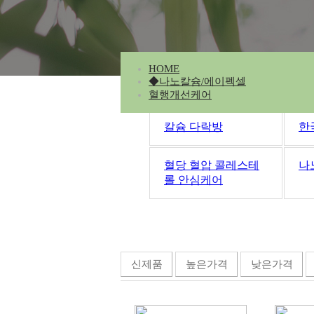
HOME
◆나노칼슘/에이펙셀
혈행개선케어
칼슘 다락방
한
혈당 혈압 콜레스테
나
롤 안심케어
신제품
높은가격
낮은가격