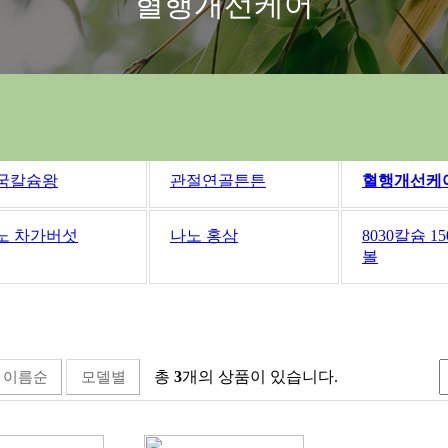
혈행개선케어
국칼슘왕
관절연골튼튼
혈행개선케
노 차가버섯
나노 홍삼
8030칼슘 1
볼
총
3
개의 상품이 있습니다.
이름순
모델별