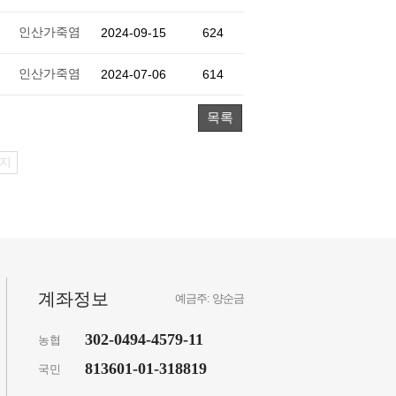
인산가죽염
2024-09-15
624
인산가죽염
2024-07-06
614
목록
지
계좌정보
예금주: 양순금
302-0494-4579-11
농협
813601-01-318819
국민