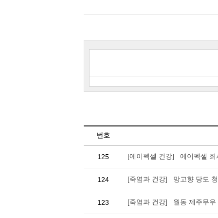
번호
[에이펙셀 건강] 에이펙셀 회
125
[죽염과 건강] 망고향 당도 
124
[죽염과 건강] 월동 제주무
123