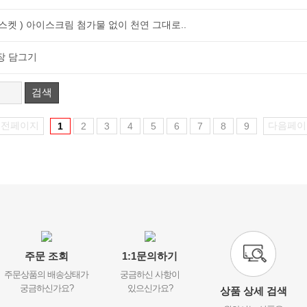
켓 ) 아이스크림 첨가물 없이 천연 그대로..
장 담그기
검색
이전페이지
다음페이
1
2
3
4
5
6
7
8
9
주문 조회
1:1문의하기
주문상품의 배송상태가
궁금하신 사항이
궁금하신가요?
있으신가요?
상품 상세 검색