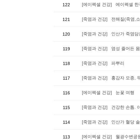
[에이펙셀 건강] 에이펙셀 한
122
[죽염과 건강] 전해질(죽염,
121
[죽염과 건강] 인산가 죽염담
120
[죽염과 건강] 염성 줄어든 몸
119
[죽염과 건강] 파뿌리
118
[죽염과 건강] 홍감자 모종,
117
[에이펙셀 건강] 눈꽃 여행
116
[죽염과 건강] 건강한 손톱. 
115
[죽염과 건강] 인산가 혈당 
114
[에이펙셀 건강] 월광수변공
113