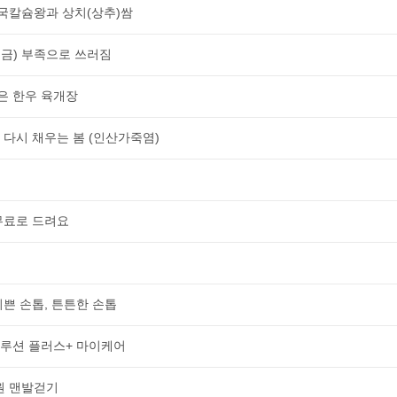
국칼슘왕과 상치(상추)쌈
소금) 부족으로 쓰러짐
은 한우 육개장
 다시 채우는 봄 (인산가죽염)
 무료로 드려요
이쁜 손톱, 튼튼한 손톱
솔루션 플러스+ 마이케어
원 맨발걷기