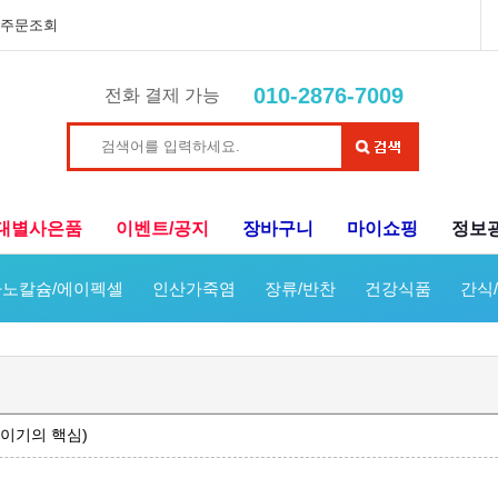
주문조회
010-2876-7009
전화 결제 가능
대별사은품
이벤트/공지
장바구니
마이쇼핑
정보
노칼슘/에이펙셀
인산가죽염
장류/반찬
건강식품
간식
이기의 핵심)