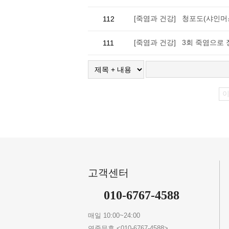
[죽염과 건강] 청포도(샤인머스
112
[죽염과 건강] 3회 죽염으로 
111
고객센터
010-6767-4588
매일 10:00~24:00
연중무휴 <010-6767-4588>