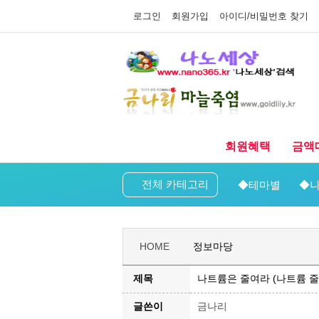
로그인
회원가입
아이디/비밀번호 찾기
회원혜택
금액
전체 카테고리
◆테마별
◆나
HOME
정보마당
제목
나트륨은 줄여라 (나트륨 줄
글쓴이
금나리