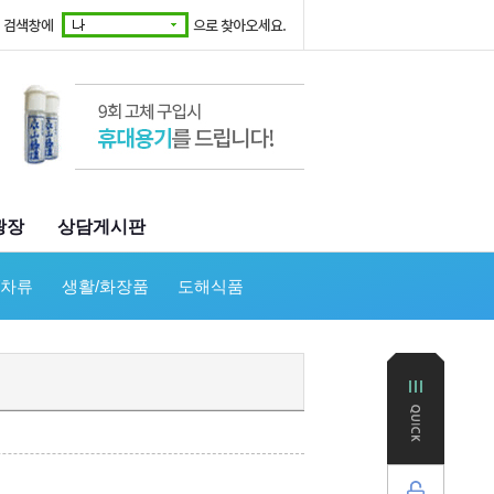
광장
상담게시판
/차류
생활/화장품
도해식품