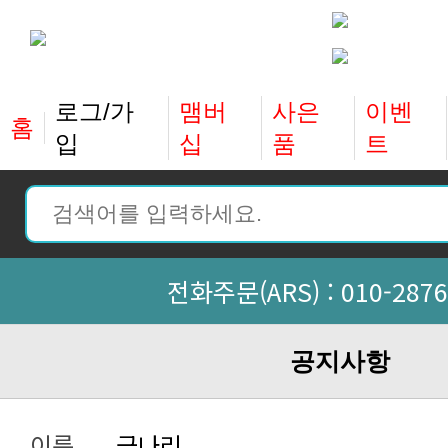
홈
입
십
품
트
전화주문(ARS) :
010-2876
공지사항
이름
금나리