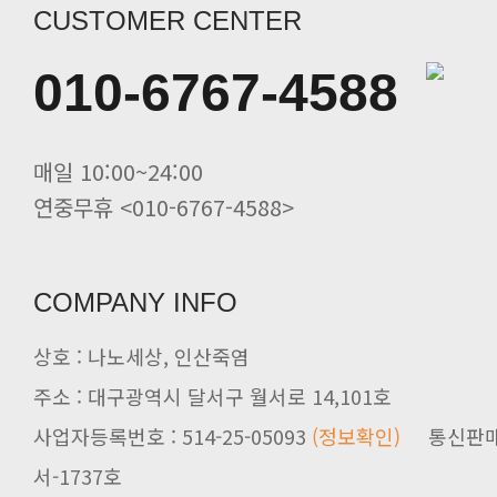
당뇨 환자용 영양조제식품/ 인산가 [.
CUSTOMER CENTER
인산가 힐링캠프(쑥뜸수련회) 신청
인산죽염 전죽염류 20%할인. 인산선
010-6767-4588
사시사철 무생강진액 20%할인 인산가
죽염 멸치액젓(바다참맛) 20%할인 .
죽염두유 20%할인 인산가
매일 10:00~24:00
연중무휴 <010-6767-4588>
COMPANY INFO
상호 : 나노세상, 인산죽염
주소 : 대구광역시 달서구 월서로 14,101호
사업자등록번호 : 514-25-05093
(정보확인)
서-1737호