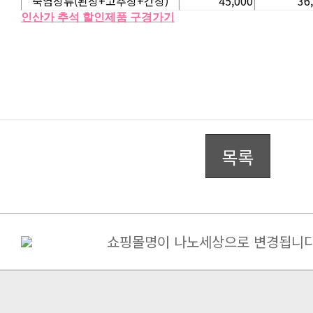
죽염장류(된장+고추장+간장)
45,000
36
인산가 추석 할인제품 구경가기
목록
쇼핑몰명이 나노세상으로 변경됩니다
구매금액별 사은품 증정
[필독] 10%할인+5%할인쿠폰(금나.
죽염고추장 된장 간장 면세 ->..