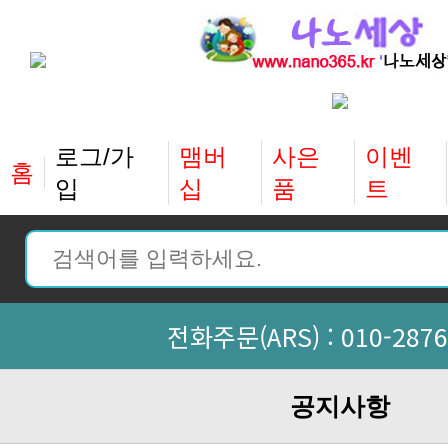
홈
입
십
품
트
전화주문(ARS) :
010-2876
공지사항