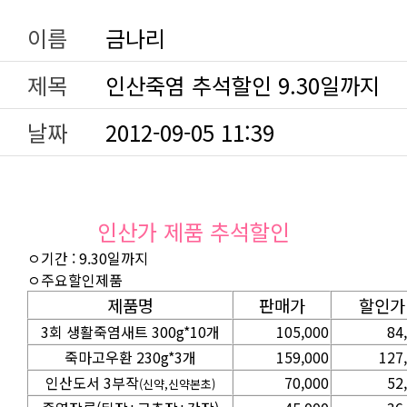
이름
금나리
제목
인산죽염 추석할인 9.30일까지
날짜
2012-09-05 11:39
인산가 제품 추석할인
ㅇ기간 : 9.30일까지
ㅇ주요할인제품
제품명
판매가
할인가
3회 생활죽염새트 300g*10개
105,000
84
죽마고우환 230g*3개
159,000
127
인산도서 3부작
70,000
52
(신약,신약본초)