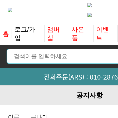
홈
입
십
품
트
전화주문(ARS) :
010-2876
공지사항
이름
금나리