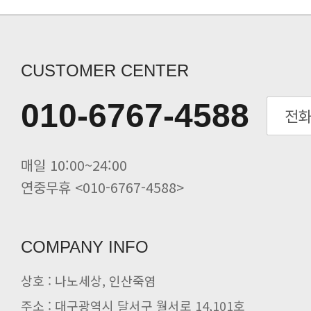
구매금액별 사은품 증정
[필독] 10%할인+5%할인쿠폰(금나.
죽염고추장 된장 간장 면세 ->..
당뇨 환자용 영양조제식품/ 인산가 [.
CUSTOMER CENTER
인산가 힐링캠프(쑥뜸수련회) 신청
인산죽염 전죽염류 20%할인. 인산선
010-6767-4588
사시사철 무생강진액 20%할인 인산가
죽염 멸치액젓(바다참맛) 20%할인 .
죽염두유 20%할인 인산가
매일 10:00~24:00
연중무휴 <010-6767-4588>
COMPANY INFO
상호 : 나노세상, 인산죽염
주소 : 대구광역시 달서구 월서로 14,101호